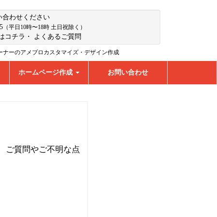
い合わせください
5
（平日10時〜18時 土日祝除く）
はコチラ
・
よくあるご質問
ーナーのアメブロカスタマイズ・デザイン作成
ホームページ作成
お問い合わせ
、ご質問やご不明な点