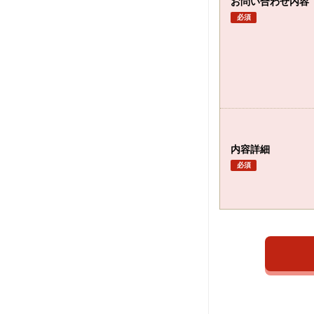
お問い合わせ内容
必須
内容詳細
必須