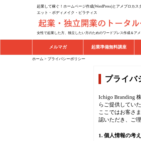
起業して稼ぐ！ホームページ作成(WordPress)とアメブロ
エット・ボディメイク・ピラティス
女性で起業した方、独立したい方のためのワードプレス作成＆アメ
メルマガ
起業準備無料講座
ホーム
>
プライバシーポリシー
プライバ
Ichigo Br
らご提供してい
ここではお客さ
認いただき、ご理解
1. 個人情報の考