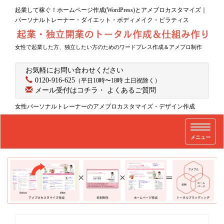
起業して稼ぐ！ホームページ作成(WordPress)とアメブロカスタマイズ｜
パーソナルトレーナー・ダイエット・ボディメイク・ピラティス
女性で起業した方、独立したい方のためのワードプレス作成＆アメブロ制作
お気軽にお問い合わせください
0120-916-625
（平日10時〜18時 土日祝除く）
メール受付はコチラ
・
よくあるご質問
女性パーソナルトレーナーのアメブロカスタマイズ・デザイン作成
T
メニュー
o
g
g
l
e
n
a