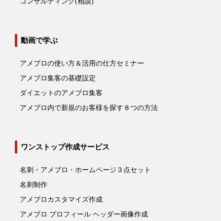
コンサルティング(相談)
動画で学ぶ
アメブロの使い方＆活用の仕方セミナー
アメブロ集客の基礎設定
ダイエットのアメブロ集客
アメブロ内で新規のお客様を探す８つの方法
ワンストップ作成サービス
名刺・アメブロ・ホームページ３点セット
名刺制作
アメブロカスタマイズ作成
アメブロ プロフィール ヘッダー画像作成