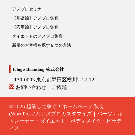
アメブロセミナー
【基礎編】アメブロ集客
【応用編】アメブロ集客
ダイエットのアメブロ集客
新規のお客様を探す８つの方法
Ichigo Branding 株式会社
〒130-0003 東京都墨田区横川2-12-12
お問い合わせ・ご依頼
© 2026
起業して稼ぐ！ホームページ作成
(WordPress)とアメブロカスタマイズ｜パーソナル
トレーナー・ダイエット・ボディメイク・ピラテ
ィス