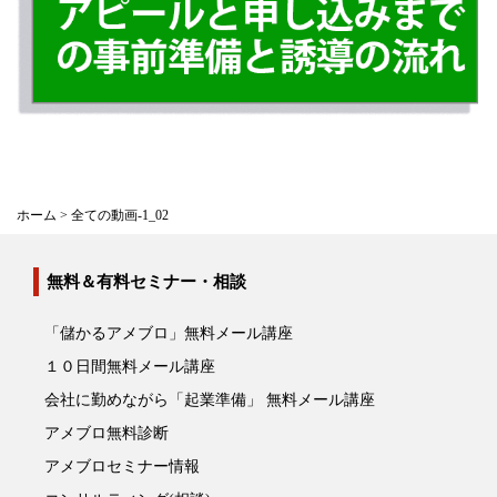
ホーム
>
全ての動画-1_02
無料＆有料セミナー・相談
「儲かるアメブロ」無料メール講座
１０日間無料メール講座
会社に勤めながら「起業準備」 無料メール講座
アメブロ無料診断
アメブロセミナー情報