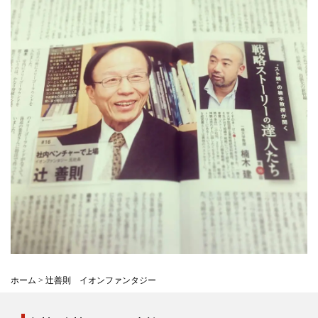
v
i
g
a
t
i
o
n
ホーム
>
辻善則 イオンファンタジー