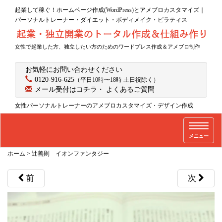
起業して稼ぐ！ホームページ作成(WordPress)とアメブロカスタマイズ｜
パーソナルトレーナー・ダイエット・ボディメイク・ピラティス
女性で起業した方、独立したい方のためのワードプレス作成＆アメブロ制作
お気軽にお問い合わせください
0120-916-625
（平日10時〜18時 土日祝除く）
メール受付はコチラ
・
よくあるご質問
女性パーソナルトレーナーのアメブロカスタマイズ・デザイン作成
T
メニュー
o
g
ホーム
>
辻善則 イオンファンタジー
g
l
前
次
e
n
a