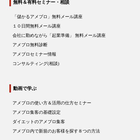
無料＆有料セミナー・相談
「儲かるアメブロ」無料メール講座
１０日間無料メール講座
会社に勤めながら「起業準備」 無料メール講座
アメブロ無料診断
アメブロセミナー情報
コンサルティング(相談)
動画で学ぶ
アメブロの使い方＆活用の仕方セミナー
アメブロ集客の基礎設定
ダイエットのアメブロ集客
アメブロ内で新規のお客様を探す８つの方法