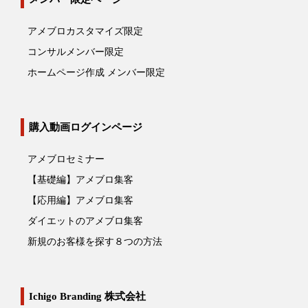
アメブロカスタマイズ限定
コンサルメンバー限定
ホームページ作成 メンバー限定
購入動画ログインページ
アメブロセミナー
【基礎編】アメブロ集客
【応用編】アメブロ集客
ダイエットのアメブロ集客
新規のお客様を探す８つの方法
Ichigo Branding 株式会社