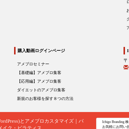
購入動画ログインページ
〒
アメブロセミナー
【基礎編】アメブロ集客
【応用編】アメブロ集客
ダイエットのアメブロ集客
新規のお客様を探す８つの方法
rdPress)とアメブロカスタマイズ｜パ
Ichigo Brandin
お気軽にお問い
メイク・ピラティス