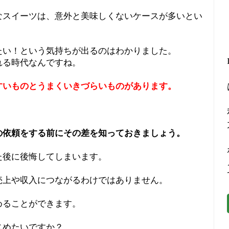
なスイーツは、意外と美味しくないケースが多いとい
たい！という気持ちが出るのはわかりました。
れる時代なんですね。
すいものとうまくいきづらいものがあります。
。
の依頼をする前にその差を知っておきましょう。
た後に後悔してしまいます。
売上や収入につながるわけではありません。
めることができます。
じめたいですか？