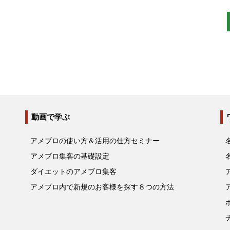
動画で学ぶ
アメブロの使い方＆活用の仕方セミナー
アメブロ集客の基礎設定
ダイエットのアメブロ集客
アメブロ内で新規のお客様を探す８つの方法