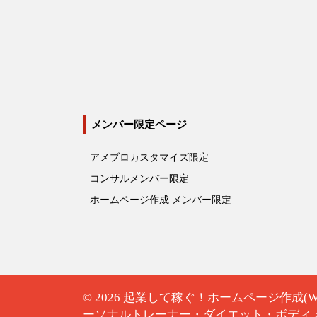
メンバー限定ページ
アメブロカスタマイズ限定
コンサルメンバー限定
ホームページ作成 メンバー限定
© 2026
起業して稼ぐ！ホームページ作成(Wo
ーソナルトレーナー・ダイエット・ボディ