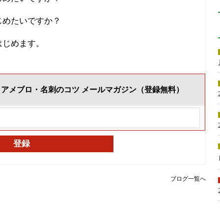
じめたいですか？
はじめます。
アメブロ・名刺のコツ メールマガジン（登録無料）
ブログ一覧へ