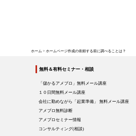
ホーム
>
ホームページ作成の依頼する前に調べることは？
無料＆有料セミナー・相談
「儲かるアメブロ」無料メール講座
１０日間無料メール講座
会社に勤めながら「起業準備」 無料メール講座
アメブロ無料診断
アメブロセミナー情報
コンサルティング(相談)