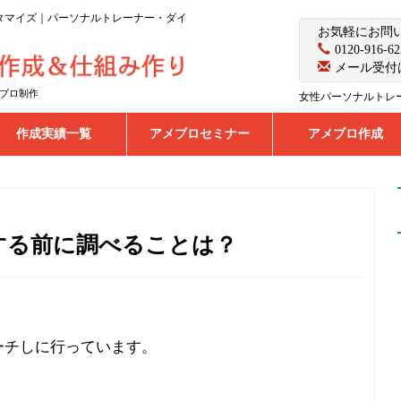
カスタマイズ｜パーソナルトレーナー・ダイ
お気軽にお問
0120-916-62
メール受付
ブロ制作
女性パーソナルトレ
作成実績一覧
アメブロセミナー
アメブロ作成
する前に調べることは？
ーチしに行っています。
。