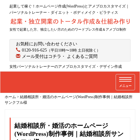
起業して稼ぐ！ホームページ作成(WordPress)とアメブロカスタマイズ｜
パーソナルトレーナー・ダイエット・ボディメイク・ピラティス
女性で起業した方、独立したい方のためのワードプレス作成＆アメブロ制作
お気軽にお問い合わせください
0120-916-625
（平日10時〜18時 土日祝除く）
メール受付はコチラ
・
よくあるご質問
女性パーソナルトレーナーのアメブロカスタマイズ・デザイン作成
T
メニュー
o
g
ホーム
>
結婚相談所・婚活のホームページ(WordPress)制作事例｜結婚相談所
g
サンクフル様
l
e
結婚相談所・婚活のホームページ
n
a
(WordPress)制作事例｜結婚相談所サン