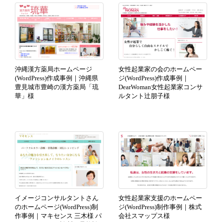
沖縄漢方薬局ホームページ
女性起業家の会のホームペー
(WordPress)作成事例｜沖縄県
ジ(WordPress)作成事例｜
豊見城市豊崎の漢方薬局「琉
DearWoman女性起業家コンサ
華」様
ルタント辻朋子様
イメージコンサルタントさん
女性起業家支援のホームペー
のホームページ(WordPress)制
ジ(WordPress)制作事例｜株式
作事例｜マキセンス 三木様 パ
会社スマップス様