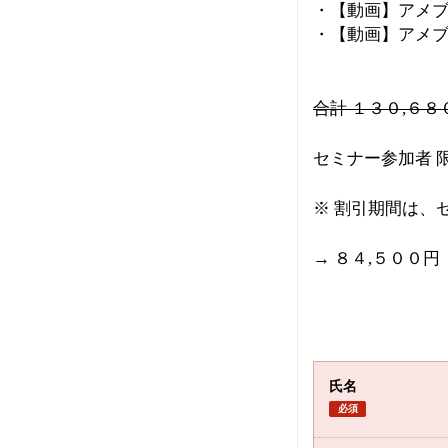
・【動画】アメ
・【動画】アメ
合計 １３０,６
セミナー参加者 
※ 割引期間は、
→ ８４,５００円
氏名
必須