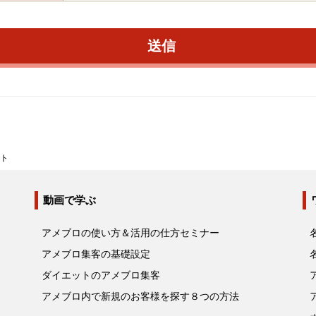
ット
動画で学ぶ
アメブロの使い方＆活用の仕方セミナー
アメブロ集客の基礎設定
ダイエットのアメブロ集客
アメブロ内で新規のお客様を探す８つの方法