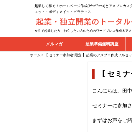
起業して稼ぐ！ホームページ作成(WordPress)とアメブロ
エット・ボディメイク・ピラティス
女性で起業した方、独立したい方のためのワードプレス作成＆アメ
メルマガ
起業準備無料講座
ホーム
>
【 セミナー参加者 限定 】起業のアメブロ作成フルセ
【 セミ
こんにちは。田
セミナーに参加
まずはお声をご