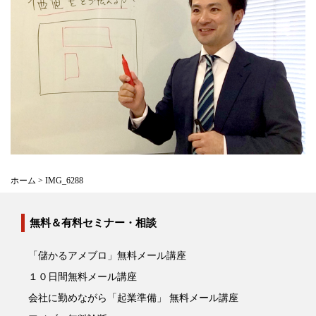
v
i
g
a
t
i
o
n
ホーム
>
IMG_6288
無料＆有料セミナー・相談
「儲かるアメブロ」無料メール講座
１０日間無料メール講座
会社に勤めながら「起業準備」 無料メール講座