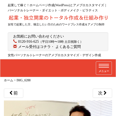
起業して稼ぐ！ホームページ作成(WordPress)とアメブロカスタマイズ｜
パーソナルトレーナー・ダイエット・ボディメイク・ピラティス
女性で起業した方、独立したい方のためのワードプレス作成＆アメブロ制作
お気軽にお問い合わせください
0120-916-625
（平日10時〜18時 土日祝除く）
メール受付はコチラ
・
よくあるご質問
女性パーソナルトレーナーのアメブロカスタマイズ・デザイン作成
T
メニュー
o
g
ホーム
>
IMG_6288
g
l
前
次
e
n
a