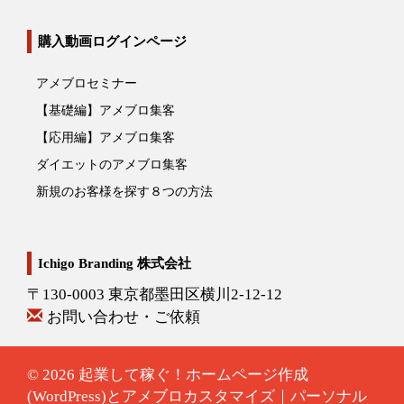
購入動画ログインページ
アメブロセミナー
【基礎編】アメブロ集客
【応用編】アメブロ集客
ダイエットのアメブロ集客
新規のお客様を探す８つの方法
Ichigo Branding 株式会社
〒130-0003 東京都墨田区横川2-12-12
お問い合わせ・ご依頼
© 2026
起業して稼ぐ！ホームページ作成
(WordPress)とアメブロカスタマイズ｜パーソナル