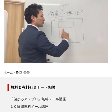
v
i
g
a
t
i
o
n
ホーム
>
IMG_6306
無料＆有料セミナー・相談
「儲かるアメブロ」無料メール講座
１０日間無料メール講座