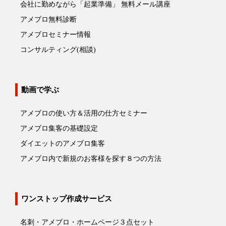
会社に勤めながら「起業準備」 無料メール講座
アメブロ無料診断
アメブロセミナー情報
コンサルティング(相談)
動画で学ぶ
アメブロの使い方＆活用の仕方セミナー
アメブロ集客の基礎設定
ダイエットのアメブロ集客
アメブロ内で新規のお客様を探す８つの方法
ワンストップ作成サービス
名刺・アメブロ・ホームページ３点セット