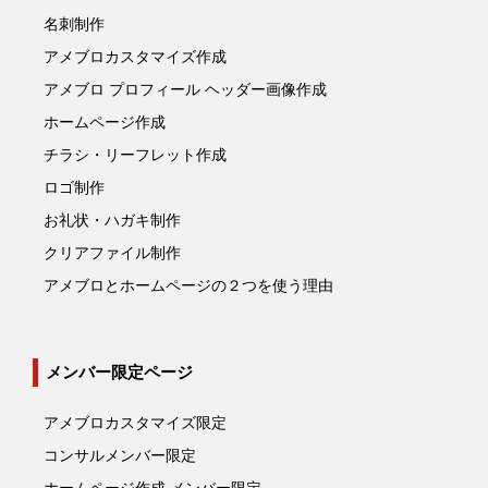
名刺制作
アメブロカスタマイズ作成
アメブロ プロフィール ヘッダー画像作成
ホームページ作成
チラシ・リーフレット作成
ロゴ制作
お礼状・ハガキ制作
クリアファイル制作
アメブロとホームページの２つを使う理由
メンバー限定ページ
アメブロカスタマイズ限定
コンサルメンバー限定