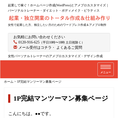
起業して稼ぐ！ホームページ作成(WordPress)とアメブロカスタマイズ｜
パーソナルトレーナー・ダイエット・ボディメイク・ピラティス
女性で起業した方、独立したい方のためのワードプレス作成＆アメブロ制作
お気軽にお問い合わせください
0120-916-625
（平日10時〜18時 土日祝除く）
メール受付はコチラ
・
よくあるご質問
女性パーソナルトレーナーのアメブロカスタマイズ・デザイン作成
T
メニュー
o
g
ホーム
>
1P完結マンツーマン募集ページ
g
l
1P完結マンツーマン募集ページ
e
n
a
こんにちは。●●です。