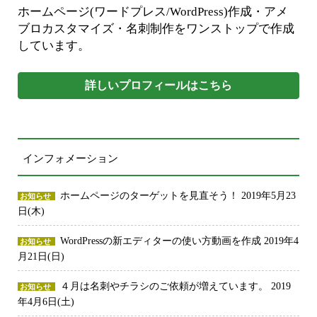
ホームページ(ワードプレス/WordPress)作成・アメ
ブロカスタマイズ・名刺制作をワンストップで作成
しています。
詳しいプロフィールはこちら
インフォメーション
ホームページのターゲットを見直そう！
2019年5月23
お知らせ
日(木)
WordPressの新エディターの使い方動画を作成
2019年4
お知らせ
月21日(日)
４月は名刺やチラシのご依頼が増えています。
2019
お知らせ
年4月6日(土)