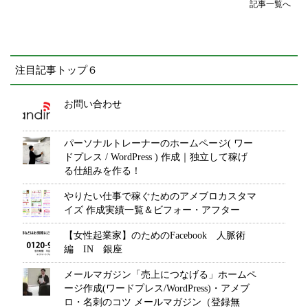
記事一覧へ
注目記事トップ６
お問い合わせ
パーソナルトレーナーのホームページ( ワー
ドプレス / WordPress ) 作成｜独立して稼げ
る仕組みを作る！
やりたい仕事で稼ぐためのアメブロカスタマ
イズ 作成実績一覧＆ビフォー・アフター
【女性起業家】のためのFacebook 人脈術
編 IN 銀座
メールマガジン「売上につなげる」ホームペ
ージ作成(ワードプレス/WordPress)・アメブ
ロ・名刺のコツ メールマガジン（登録無