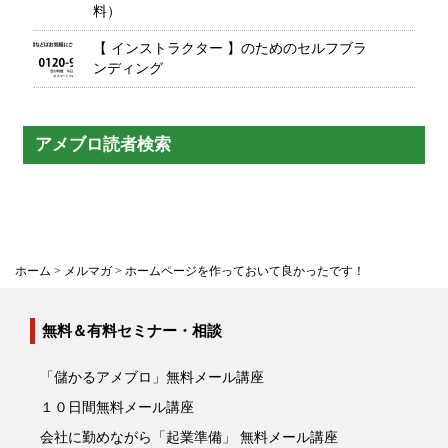
料）
【 インストラクター 】のためのセルフブラ
ンディング
アメブロ読者検索
ホーム
>
メルマガ
>
ホームページを作っておいて良かったです！
無料＆有料セミナー・相談
「儲かるアメブロ」無料メール講座
１０日間無料メール講座
会社に勤めながら「起業準備」 無料メール講座