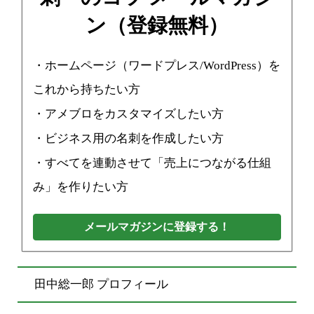
ン（登録無料）
・ホームページ（ワードプレス/WordPress）を
これから持ちたい方
・アメブロをカスタマイズしたい方
・ビジネス用の名刺を作成したい方
・すべてを連動させて「売上につながる仕組
み」を作りたい方
メールマガジンに登録する！
田中総一郎 プロフィール