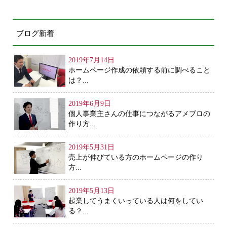
ブログ新着
2019年7月14日
ホームページ作成の依頼する前に調べること
は？...
2019年6月9日
個人事業主さんの仕事につながるアメブロの
作り方...
2019年5月31日
売上が伸びている方のホームページの作り
方...
2019年5月13日
起業してうまくいっている人は何をしてい
る？...