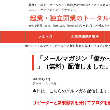
起業して稼ぐ！ホームページ作成(WordPress)とアメブロ
エット・ボディメイク・ピラティス
女性で起業した方、独立したい方のためのワードプレス作成＆アメ
メルマガ
起業準備無料講座
ホーム
>
メルマガ
>
リピーターと新規顧客を分けてブログを使
「メールマガジン「儲か
」（無料）配信しました。(
2017年4月17日
テーマ：
メルマガ
今日は、こちらのメルマガを配信します
リピーターと新規顧客を分けてブログを