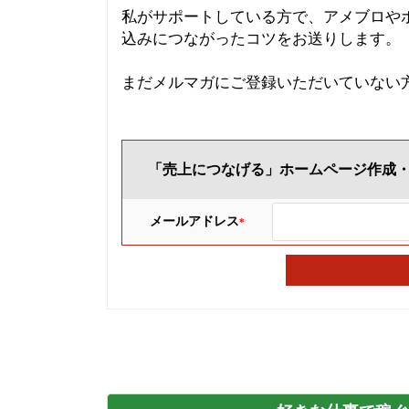
私がサポートしている方で、アメブロや
込みにつながったコツをお送りします。
まだメルマガにご登録いただいていない
「売上につなげる」ホームページ作成・
メールアドレス
*