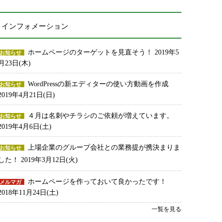
インフォメーション
ホームページのターゲットを見直そう！
2019年5
お知らせ
月23日(木)
WordPressの新エディターの使い方動画を作成
お知らせ
2019年4月21日(日)
４月は名刺やチラシのご依頼が増えています。
お知らせ
2019年4月6日(土)
上場企業のグループ会社との業務提が携決まりま
お知らせ
した！
2019年3月12日(火)
ホームページを作っておいて良かったです！
メルマガ
2018年11月24日(土)
一覧を見る