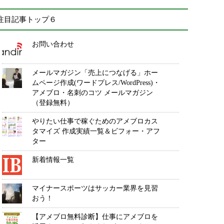
注目記事トップ６
お問い合わせ
メールマガジン「売上につなげる」ホー
ムページ作成(ワードプレス/WordPress)・
アメブロ・名刺のコツ メールマガジン
（登録無料）
やりたい仕事で稼ぐためのアメブロカス
タマイズ 作成実績一覧＆ビフォー・アフ
ター
新着情報一覧
マイナースポーツはサッカー業界を見習
おう！
【アメブロ無料診断】仕事にアメブロを