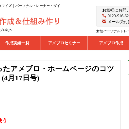
カスタマイズ｜パーソナルトレーナー・ダイ
お気軽にお問
0120-916-62
メール受付
ブロ制作
女性パーソナルトレ
作成実績一覧
アメブロセミナー
アメブロ作成
う
ったアメブロ・ホームページのコツ
4月17日号)
。
使う