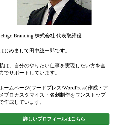
Ichigo Branding 株式会社 代表取締役
はじめまして田中総一郎です。
私は、自分のやりたい仕事を実現したい方を全
力でサポートしています。
ホームページ(ワードプレス/WordPress)作成・ア
メブロカスタマイズ・名刺制作をワンストップ
で作成しています。
詳しいプロフィールはこちら