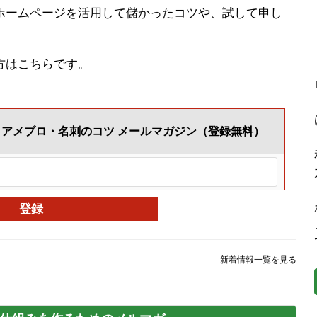
ホームページを活用して儲かったコツや、試して申し
方はこちらです。
アメブロ・名刺のコツ メールマガジン（登録無料）
新着情報一覧を見る