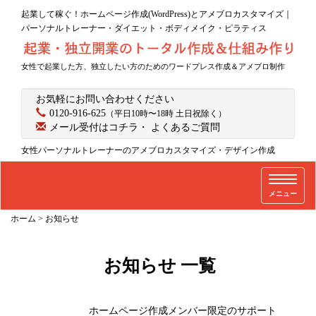
起業して稼ぐ！ホームページ作成(WordPress)とアメブロカスタマイズ｜
パーソナルトレーナー・ダイエット・ボディメイク・ピラティス
女性で起業した方、独立したい方のためのワードプレス作成＆アメブロ制作
お気軽にお問い合わせください
0120-916-625
（平日10時〜18時 土日祝除く）
メール受付はコチラ
・
よくあるご質問
女性パーソナルトレーナーのアメブロカスタマイズ・デザイン作成
T
メニュー
o
g
ホーム
>
お知らせ
g
l
お知らせ
一覧
e
n
a
ホームページ作成メンバー限定のサポート