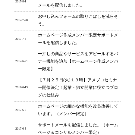
v
2017-8-1
メールを配信しました。
i
g
お申し込みフォームの取りこぼしを減らそ
2017-7-28
a
う。
t
ホームページ作成メンバー限定サポートメ
i
2017-7-3
ールを配信しました。
o
n
一押しの商品やサービスをアピールするバ
ナー機能を追加【ホームページ作成メンバ
2017-6-21
ー限定】
【７月２５日(火)１３時】アメブロセミナ
ー開催決定！起業・独立開業に役立つブロ
2017-6-13
グの仕組み
ホームページの細かな機能を改良改善して
2017-6-9
います。（メンバー限定）
サポートメールを配信しました。（ホーム
2017-6-5
ページ＆コンサルメンバー限定）