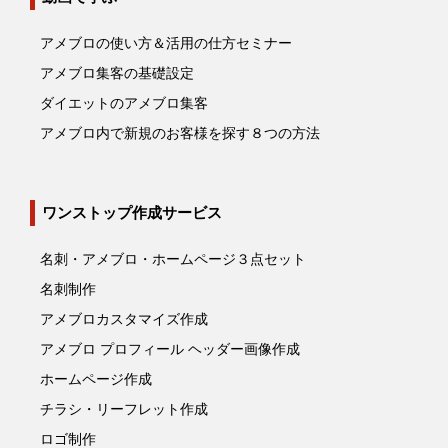
アメブロの使い方＆活用の仕方セミナー
アメブロ集客の基礎設定
ダイエットのアメブロ集客
アメブロ内で新規のお客様を探す８つの方法
ワンストップ作成サービス
名刺・アメブロ・ホームページ３点セット
名刺制作
アメブロカスタマイズ作成
アメブロ プロフィール ヘッダー画像作成
ホームページ作成
チラシ・リーフレット作成
ロゴ制作