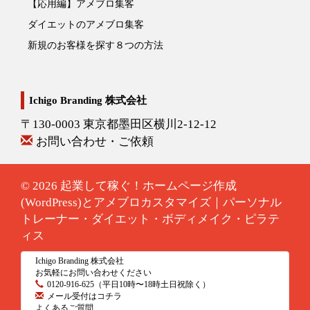
【応用編】アメブロ集客
ダイエットのアメブロ集客
新規のお客様を探す８つの方法
Ichigo Branding 株式会社
〒130-0003 東京都墨田区横川2-12-12
お問い合わせ・ご依頼
© 2026
起業して稼ぐ！ホームページ作成
(WordPress)とアメブロカスタマイズ｜パーソナル
トレーナー・ダイエット・ボディメイク・ピラテ
ィス
Ichigo Branding 株式会社
お気軽にお問い合わせください
0120-916-625
（平日10時〜18時土日祝除く）
メール受付はコチラ
よくあるご質問