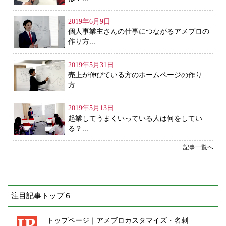
2019年6月9日
個人事業主さんの仕事につながるアメブロの
作り方...
2019年5月31日
売上が伸びている方のホームページの作り
方...
2019年5月13日
起業してうまくいっている人は何をしてい
る？...
記事一覧へ
注目記事トップ６
トップページ｜アメブロカスタマイズ・名刺