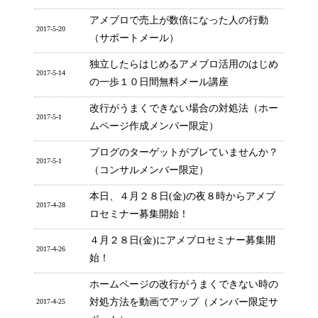
アメブロで売上が数倍になった人の行動
2017-5-20
（サポートメール）
独立したらはじめるアメブロ活用のはじめ
2017-5-14
の一歩１０日間無料メール講座
改行がうまくできない場合の対処法（ホー
2017-5-1
ムページ作成メンバー限定）
ブログのターゲットがブレていませんか？
2017-5-1
（コンサルメンバー限定）
本日、４月２８日(金)の夜８時からアメブ
2017-4-28
ロセミナー募集開始！
４月２８日(金)にアメブロセミナー募集開
2017-4-26
始！
ホームページの改行がうまくできない時の
対処方法を動画でアップ（メンバー限定サ
2017-4-25