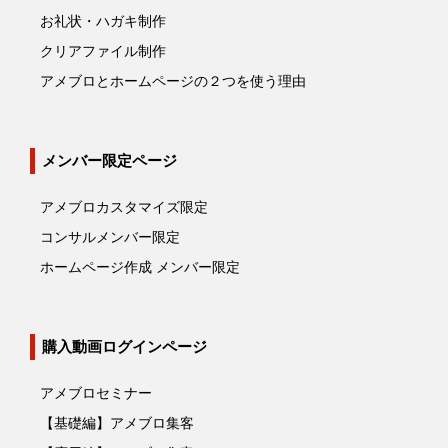
お礼状・ハガキ制作
クリアファイル制作
アメブロとホームページの２つを使う理由
メンバー限定ページ
アメブロカスタマイズ限定
コンサルメンバー限定
ホームページ作成 メンバー限定
購入動画ログインページ
アメブロセミナー
【基礎編】アメブロ集客