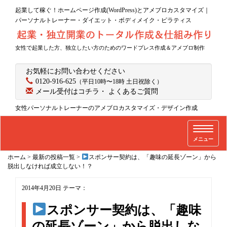
起業して稼ぐ！ホームページ作成(WordPress)とアメブロカスタマイズ｜
パーソナルトレーナー・ダイエット・ボディメイク・ピラティス
女性で起業した方、独立したい方のためのワードプレス作成＆アメブロ制作
お気軽にお問い合わせください
0120-916-625
（平日10時〜18時 土日祝除く）
メール受付はコチラ
・
よくあるご質問
女性パーソナルトレーナーのアメブロカスタマイズ・デザイン作成
T
メニュー
o
g
ホーム
>
最新の投稿一覧
>
スポンサー契約は、「趣味の延長ゾーン」から
g
脱出しなければ成立しない！？
l
2014年4月20日
テーマ：
e
n
スポンサー契約は、「趣味
a
の延長ゾーン」から脱出しな