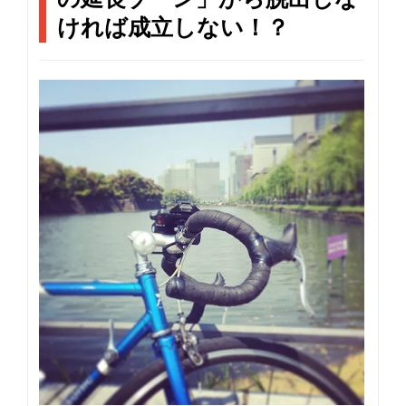
v
i
ければ成立しない！？
g
a
t
i
o
n