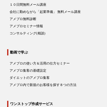
１０日間無料メール講座
会社に勤めながら「起業準備」 無料メール講座
アメブロ無料診断
アメブロセミナー情報
コンサルティング(相談)
動画で学ぶ
アメブロの使い方＆活用の仕方セミナー
アメブロ集客の基礎設定
ダイエットのアメブロ集客
アメブロ内で新規のお客様を探す８つの方法
ワンストップ作成サービス