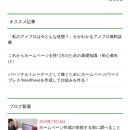
オススメ記事
「私のアメブロは今どんな状態？」かがわかるアメブロ無料診
断
これからホームページを持つ方のための基礎知識（初心者向
け）
パーソナルトレーナーとして稼ぐためにホームページ(ワード
プレス/WordPress)を作成して仕組みを作る！
ブログ新着
2019年7月14日
ホームページ作成の依頼する前に調べること