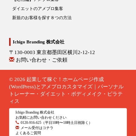
ダイエットのアメブロ集客
新規のお客様を探す８つの方法
Ichigo Branding 株式会社
〒130-0003 東京都墨田区横川2-12-12
お問い合わせ・ご依頼
© 2026
起業して稼ぐ！ホームページ作成
(WordPress)とアメブロカスタマイズ｜パーソナル
トレーナー・ダイエット・ボディメイク・ピラテ
ィス
Ichigo Branding 株式会社
お気軽にお問い合わせください
0120-916-625
（平日10時〜18時土日祝除く）
メール受付はコチラ
よくあるご質問