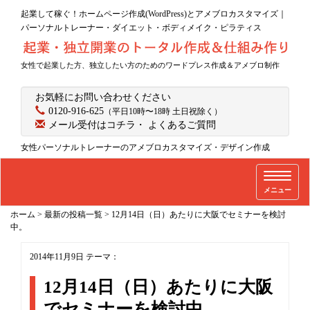
起業して稼ぐ！ホームページ作成(WordPress)とアメブロカスタマイズ｜
パーソナルトレーナー・ダイエット・ボディメイク・ピラティス
女性で起業した方、独立したい方のためのワードプレス作成＆アメブロ制作
お気軽にお問い合わせください
0120-916-625
（平日10時〜18時 土日祝除く）
メール受付はコチラ
・
よくあるご質問
女性パーソナルトレーナーのアメブロカスタマイズ・デザイン作成
T
メニュー
o
g
ホーム
>
最新の投稿一覧
>
12月14日（日）あたりに大阪でセミナーを検討
g
中。
l
2014年11月9日
テーマ：
e
n
12月14日（日）あたりに大阪
a
でセミナーを検討中。