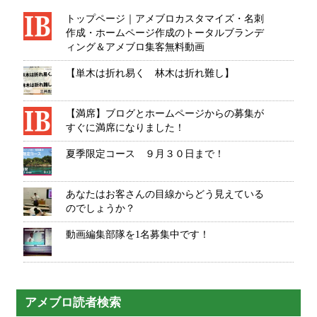
トップページ｜アメブロカスタマイズ・名刺
作成・ホームページ作成のトータルブランデ
ィング＆アメブロ集客無料動画
【単木は折れ易く 林木は折れ難し】
【満席】ブログとホームページからの募集が
すぐに満席になりました！
夏季限定コース ９月３０日まで！
あなたはお客さんの目線からどう見えている
のでしょうか？
動画編集部隊を1名募集中です！
アメブロ読者検索