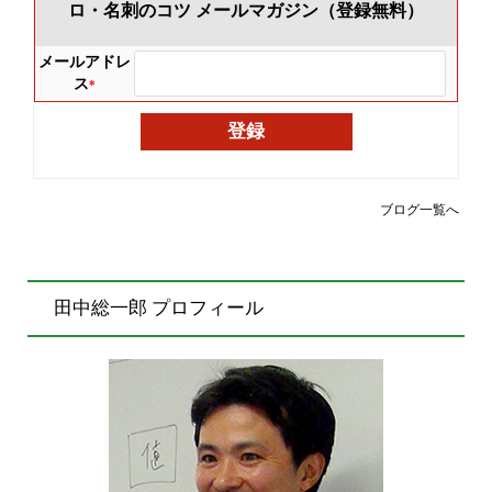
ロ・名刺のコツ メールマガジン（登録無料）
メールアドレ
ス
*
ブログ一覧へ
田中総一郎 プロフィール