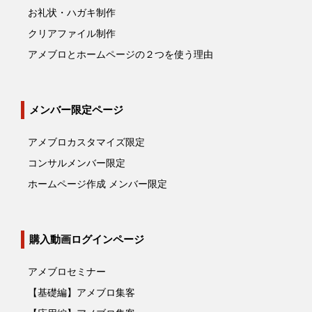
お礼状・ハガキ制作
クリアファイル制作
アメブロとホームページの２つを使う理由
メンバー限定ページ
アメブロカスタマイズ限定
コンサルメンバー限定
ホームページ作成 メンバー限定
購入動画ログインページ
アメブロセミナー
【基礎編】アメブロ集客