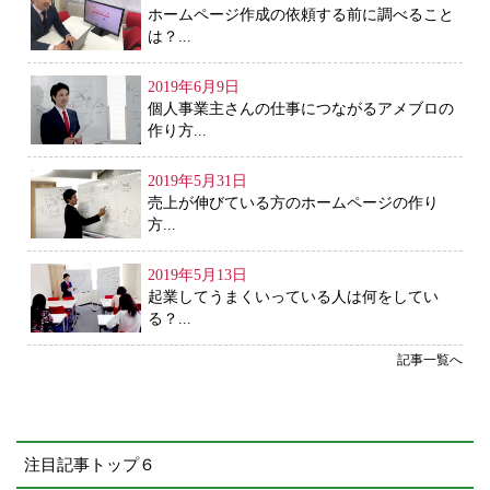
ホームページ作成の依頼する前に調べること
は？...
2019年6月9日
個人事業主さんの仕事につながるアメブロの
作り方...
2019年5月31日
売上が伸びている方のホームページの作り
方...
2019年5月13日
起業してうまくいっている人は何をしてい
る？...
記事一覧へ
注目記事トップ６