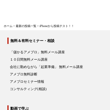
ホーム
>
最新の投稿一覧
>
iPhoneから投稿テスト！！
無料＆有料セミナー・相談
「儲かるアメブロ」無料メール講座
１０日間無料メール講座
会社に勤めながら「起業準備」 無料メール講座
アメブロ無料診断
アメブロセミナー情報
コンサルティング(相談)
動画で学ぶ