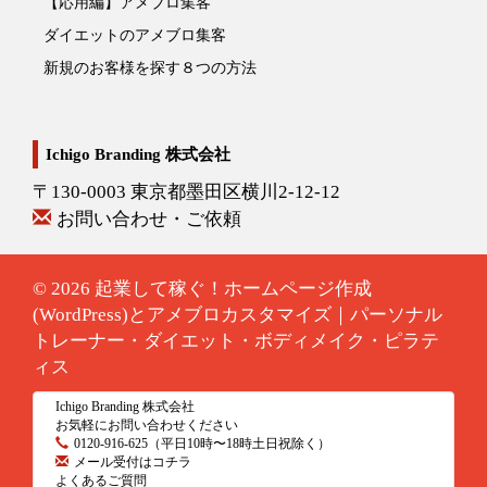
【応用編】アメブロ集客
ダイエットのアメブロ集客
新規のお客様を探す８つの方法
Ichigo Branding 株式会社
〒130-0003 東京都墨田区横川2-12-12
お問い合わせ・ご依頼
© 2026
起業して稼ぐ！ホームページ作成
(WordPress)とアメブロカスタマイズ｜パーソナル
トレーナー・ダイエット・ボディメイク・ピラテ
ィス
Ichigo Branding 株式会社
お気軽にお問い合わせください
0120-916-625
（平日10時〜18時土日祝除く）
メール受付はコチラ
よくあるご質問