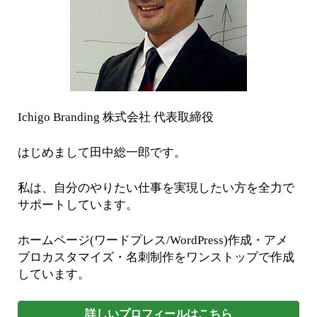
Ichigo Branding 株式会社 代表取締役
はじめまして田中総一郎です。
私は、自分のやりたい仕事を実現したい方を全力で
サポートしています。
ホームページ(ワードプレス/WordPress)作成・アメ
ブロカスタマイズ・名刺制作をワンストップで作成
しています。
詳しいプロフィールはこちら