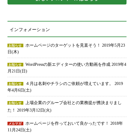
インフォメーション
ホームページのターゲットを見直そう！
2019年5月23
お知らせ
日(木)
WordPressの新エディターの使い方動画を作成
2019年4
お知らせ
月21日(日)
４月は名刺やチラシのご依頼が増えています。
2019
お知らせ
年4月6日(土)
上場企業のグループ会社との業務提が携決まりまし
お知らせ
た！
2019年3月12日(火)
ホームページを作っておいて良かったです！
2018年
メルマガ
11月24日(土)