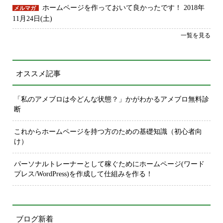
ホームページを作っておいて良かったです！
2018年
メルマガ
11月24日(土)
一覧を見る
オススメ記事
「私のアメブロは今どんな状態？」かがわかるアメブロ無料診
断
これからホームページを持つ方のための基礎知識（初心者向
け）
パーソナルトレーナーとして稼ぐためにホームページ(ワード
プレス/WordPress)を作成して仕組みを作る！
ブログ新着