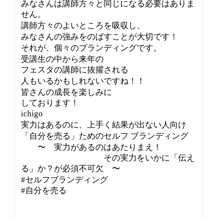
みなさんは講師方々と同じになる必要はありま
せん。
講師方々のよいところを吸収し、
みなさんの強みをのばすことが大切です！
それが、個々のブランディングです。
受講生の中から来年の
フェスタの講師に抜擢される
人もいるかもしれないですね！！
皆さんの成長を楽しみに
しております！
ichigo
実力はあるのに、上手く結果が出ない人向け
「自分を売る」ためのセルフ ブランディング
〜 実力があるのはあたりまえ！
その実力をいかに「伝え
る」か？が必須不可欠 〜
#セルフブランディング
#自分を売る