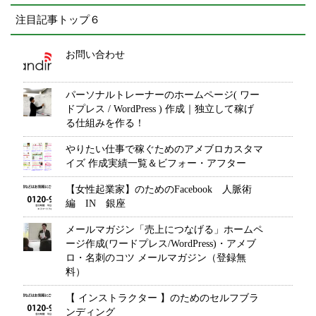
注目記事トップ６
お問い合わせ
パーソナルトレーナーのホームページ( ワー
ドプレス / WordPress ) 作成｜独立して稼げ
る仕組みを作る！
やりたい仕事で稼ぐためのアメブロカスタマ
イズ 作成実績一覧＆ビフォー・アフター
【女性起業家】のためのFacebook 人脈術
編 IN 銀座
メールマガジン「売上につなげる」ホームペ
ージ作成(ワードプレス/WordPress)・アメブ
ロ・名刺のコツ メールマガジン（登録無
料）
【 インストラクター 】のためのセルフブラ
ンディング