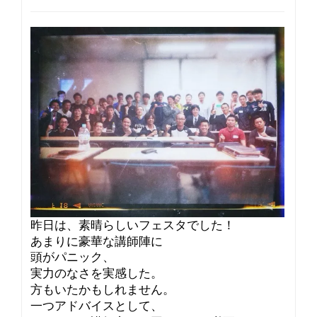
v
i
g
a
t
i
o
n
昨日は、素晴らしいフェスタでした！
あまりに豪華な講師陣に
頭がパニック、
実力のなさを実感した。
方もいたかもしれません。
一つアドバイスとして、