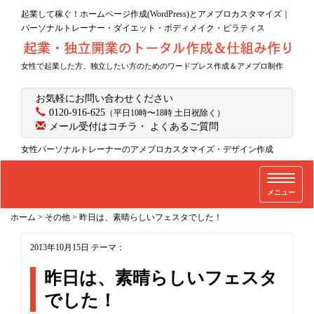
起業して稼ぐ！ホームページ作成(WordPress)とアメブロカスタマイズ｜
パーソナルトレーナー・ダイエット・ボディメイク・ピラティス
女性で起業した方、独立したい方のためのワードプレス作成＆アメブロ制作
お気軽にお問い合わせください
0120-916-625
（平日10時〜18時 土日祝除く）
メール受付はコチラ
・
よくあるご質問
女性パーソナルトレーナーのアメブロカスタマイズ・デザイン作成
T
メニュー
o
g
ホーム
>
その他
>
昨日は、素晴らしいフェスタでした！
g
l
2013年10月15日
テーマ：
e
昨日は、素晴らしいフェスタ
n
でした！
a