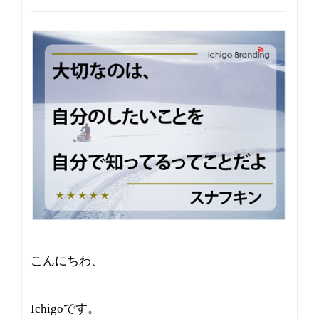
v
i
g
a
t
i
o
n
こんにちわ、
Ichigoです。