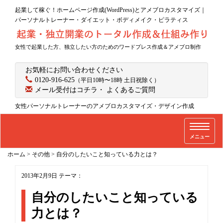
起業して稼ぐ！ホームページ作成(WordPress)とアメブロカスタマイズ｜
パーソナルトレーナー・ダイエット・ボディメイク・ピラティス
女性で起業した方、独立したい方のためのワードプレス作成＆アメブロ制作
お気軽にお問い合わせください
0120-916-625
（平日10時〜18時 土日祝除く）
メール受付はコチラ
・
よくあるご質問
女性パーソナルトレーナーのアメブロカスタマイズ・デザイン作成
T
メニュー
o
g
ホーム
>
その他
>
自分のしたいこと知っている力とは？
g
l
2013年2月9日
テーマ：
e
自分のしたいこと知っている
n
力とは？
a