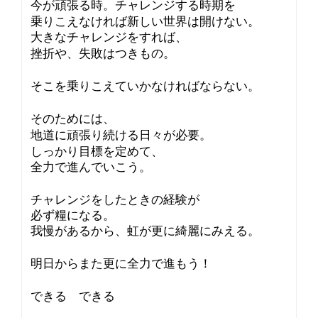
今が頑張る時。チャレンジする時期を
乗りこえなければ新しい世界は開けない。
大きなチャレンジをすれば、
挫折や、失敗はつきもの。
そこを乗りこえていかなければならない。
そのためには、
地道に頑張り続ける日々が必要。
しっかり目標を定めて、
全力で進んでいこう。
チャレンジをしたときの経験が
必ず糧になる。
我慢があるから、虹が更に綺麗にみえる。
明日からまた更に全力で進もう！
できる できる