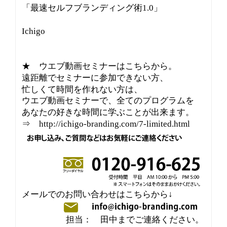
「最速セルフブランディング術1.0」
Ichigo
★ ウエブ動画セミナーはこちらから。
遠距離でセミナーに参加できない方、
忙しくて時間を作れない方は、
ウエブ動画セミナーで、全てのプログラムを
あなたの好きな時間に学ぶことが出来ます。
⇒
http://ichigo-branding.com/7-limited.html
メールでのお問い合わせはこちらから↓
担当： 田中までご連絡ください。