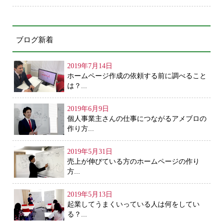
ブログ新着
2019年7月14日
ホームページ作成の依頼する前に調べること
は？...
2019年6月9日
個人事業主さんの仕事につながるアメブロの
作り方...
2019年5月31日
売上が伸びている方のホームページの作り
方...
2019年5月13日
起業してうまくいっている人は何をしてい
る？...