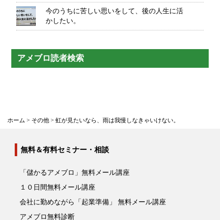
今のうちに苦しい思いをして、後の人生に活
かしたい。
アメブロ読者検索
ホーム
>
その他
>
虹が見たいなら、雨は我慢しなきゃいけない。
無料＆有料セミナー・相談
「儲かるアメブロ」無料メール講座
１０日間無料メール講座
会社に勤めながら「起業準備」 無料メール講座
アメブロ無料診断