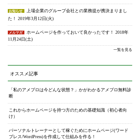
上場企業のグループ会社との業務提が携決まりまし
お知らせ
た！
2019年3月12日(火)
ホームページを作っておいて良かったです！
2018年
メルマガ
11月24日(土)
一覧を見る
オススメ記事
「私のアメブロは今どんな状態？」かがわかるアメブロ無料診
断
これからホームページを持つ方のための基礎知識（初心者向
け）
パーソナルトレーナーとして稼ぐためにホームページ(ワード
プレス/WordPress)を作成して仕組みを作る！