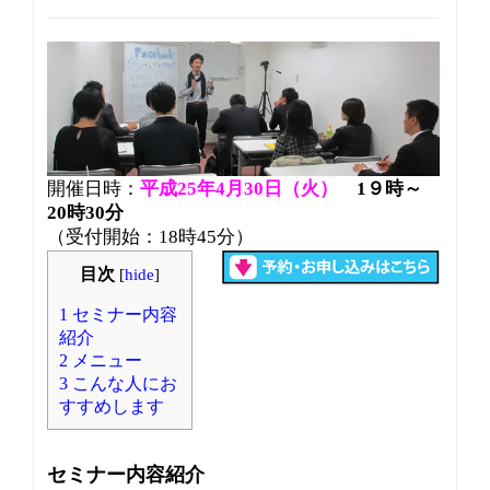
v
i
g
a
t
i
o
n
開催日時：
平成25年4月30日（火）
1９時～
20時30分
（受付開始：18時45分）
目次
[
hide
]
1
セミナー内容
紹介
2
メニュー
3
こんな人にお
すすめします
セミナー内容紹介