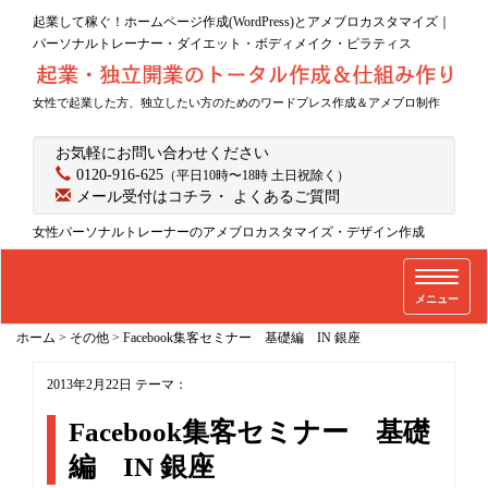
起業して稼ぐ！ホームページ作成(WordPress)とアメブロカスタマイズ｜
パーソナルトレーナー・ダイエット・ボディメイク・ピラティス
女性で起業した方、独立したい方のためのワードプレス作成＆アメブロ制作
お気軽にお問い合わせください
0120-916-625
（平日10時〜18時 土日祝除く）
メール受付はコチラ
・
よくあるご質問
女性パーソナルトレーナーのアメブロカスタマイズ・デザイン作成
T
メニュー
o
g
ホーム
>
その他
>
Facebook集客セミナー 基礎編 IN 銀座
g
l
2013年2月22日
テーマ：
e
Facebook集客セミナー 基礎
n
編 IN 銀座
a