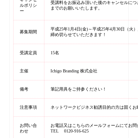
受講料をお振込み頂いた後のキャンセルにつ
ルポリシ
までのお願いいたします。
ー
平成25年1月4日(金)～平成25年4月30日（
募集期間
締め切らせていただきます！
受講定員
15名
主催
Ichigo Branding 株式会社
備考
筆記用具をご持参ください！
注意事項
ネットワークビジネス勧誘目的の方は固くお
お問い合
お電話又は
こちらのメールフォーム
にてお問
わせ
TEL 0120-916-625