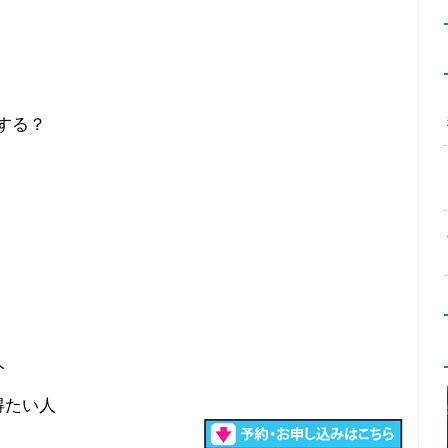
散する？
人
得たい人