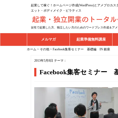
起業して稼ぐ！ホームページ作成(WordPress)とアメブロ
エット・ボディメイク・ピラティス
女性で起業した方、独立したい方のためのワードプレス作成＆アメ
メルマガ
起業準備無料講座
ホーム
>
その他
>
Facebook集客セミナー 基礎編 IN 銀座
2013年5月8日
テーマ：
Facebook集客セミナー 