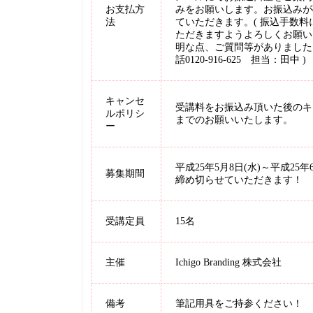
お支払方
みをお願いします。お振込みが
法
ていただきます。( 振込手数
ただきますようよろしくお願い
明な点、ご質問等がありました
話0120-916-625 担当：田中 )
キャンセ
受講料をお振込み頂いた後のキ
ルポリシ
までのお願いいたします。
ー
平成25年5月8日(水)～平成2
募集期間
締め切らせていただきます！
受講定員
15名
主催
Ichigo Branding 株式会社
備考
筆記用具をご持参ください！