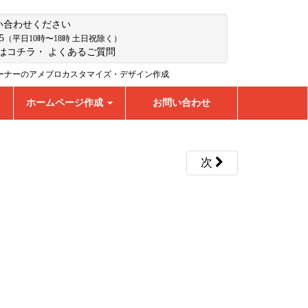
い合わせください
5
（平日10時〜18時 土日祝除く）
はコチラ
・
よくあるご質問
ーナーのアメブロカスタマイズ・デザイン作成
ホームページ作成
お問い合わせ
次