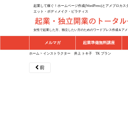
起業して稼ぐ！ホームページ作成(WordPress)とアメブロ
エット・ボディメイク・ピラティス
女性で起業した方、独立したい方のためのワードプレス作成＆アメ
メルマガ
起業準備無料講座
ホーム
>
インストラクター 井上 トキ子 TK プラン
前