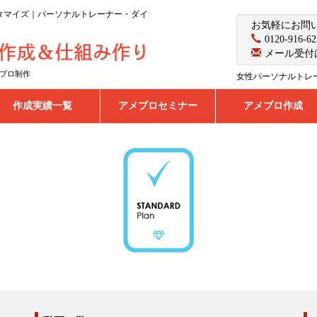
カスタマイズ｜パーソナルトレーナー・ダイ
お気軽にお問
0120-916-62
メール受付
ブロ制作
女性パーソナルトレ
作成実績一覧
アメブロセミナー
アメブロ作成