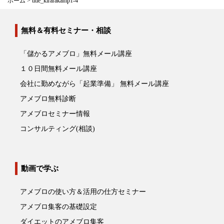
v
ホーム
>
title_kirarakamp1-4
i
g
無料＆有料セミナー・相談
a
t
「儲かるアメブロ」無料メール講座
i
１０日間無料メール講座
o
会社に勤めながら「起業準備」 無料メール講座
n
アメブロ無料診断
アメブロセミナー情報
コンサルティング(相談)
動画で学ぶ
アメブロの使い方＆活用の仕方セミナー
アメブロ集客の基礎設定
ダイエットのアメブロ集客