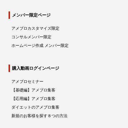
メンバー限定ページ
アメブロカスタマイズ限定
コンサルメンバー限定
ホームページ作成 メンバー限定
購入動画ログインページ
アメブロセミナー
【基礎編】アメブロ集客
【応用編】アメブロ集客
ダイエットのアメブロ集客
新規のお客様を探す８つの方法