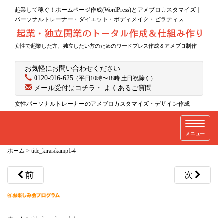
起業して稼ぐ！ホームページ作成(WordPress)とアメブロカスタマイズ｜
パーソナルトレーナー・ダイエット・ボディメイク・ピラティス
女性で起業した方、独立したい方のためのワードプレス作成＆アメブロ制作
お気軽にお問い合わせください
0120-916-625
（平日10時〜18時 土日祝除く）
メール受付はコチラ
・
よくあるご質問
女性パーソナルトレーナーのアメブロカスタマイズ・デザイン作成
T
メニュー
o
g
ホーム
>
title_kirarakamp1-4
g
l
前
次
e
n
a