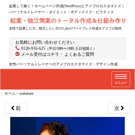
起業して稼ぐ！ホームページ作成(WordPress)とアメブロカスタマイズ｜
パーソナルトレーナー・ダイエット・ボディメイク・ピラティス
女性で起業した方、独立したい方のためのワードプレス作成＆アメブロ制作
お気軽にお問い合わせください
0120-916-625
（平日10時〜18時 土日祝除く）
メール受付はコチラ
・
よくあるご質問
女性パーソナルトレーナーのアメブロカスタマイズ・デザイン作成
T
メニュー
o
g
ホーム
>
urahatumi
g
l
前
次
e
n
a