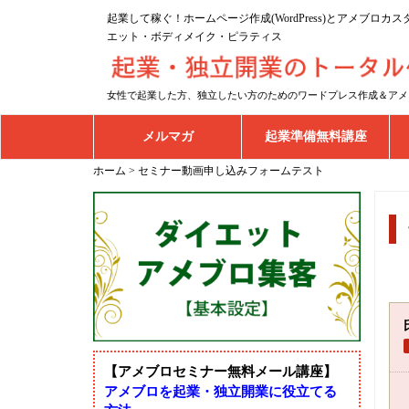
起業して稼ぐ！ホームページ作成(WordPress)とアメブロ
エット・ボディメイク・ピラティス
女性で起業した方、独立したい方のためのワードプレス作成＆アメ
メルマガ
起業準備無料講座
ホーム
>
セミナー動画申し込みフォームテスト
【アメブロセミナー無料メール講座】
アメブロを起業・独立開業に役立てる