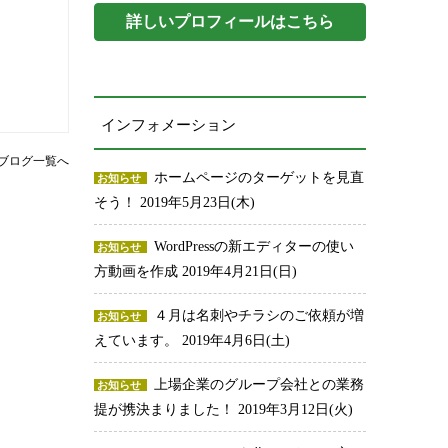
詳しいプロフィールはこちら
インフォメーション
ブログ一覧へ
ホームページのターゲットを見直
お知らせ
そう！
2019年5月23日(木)
WordPressの新エディターの使い
お知らせ
方動画を作成
2019年4月21日(日)
４月は名刺やチラシのご依頼が増
お知らせ
えています。
2019年4月6日(土)
上場企業のグループ会社との業務
お知らせ
提が携決まりました！
2019年3月12日(火)