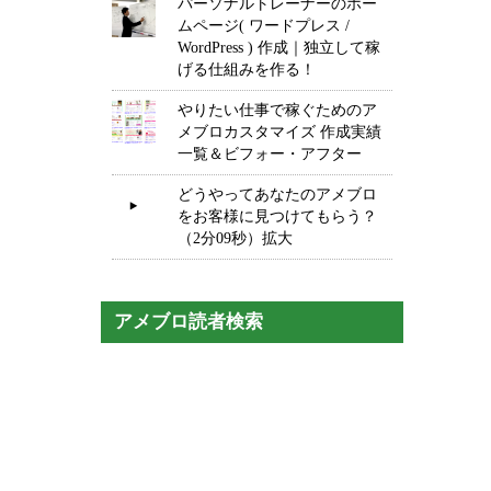
パーソナルトレーナーのホー
ムページ( ワードプレス /
WordPress ) 作成｜独立して稼
げる仕組みを作る！
やりたい仕事で稼ぐためのア
メブロカスタマイズ 作成実績
一覧＆ビフォー・アフター
どうやってあなたのアメブロ
をお客様に見つけてもらう？
（2分09秒）拡大
アメブロ読者検索