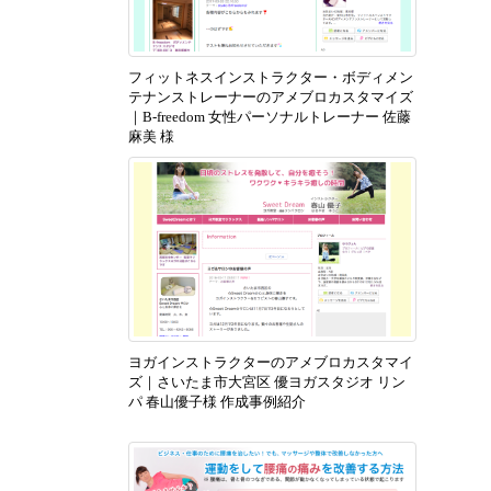
フィットネスインストラクター・ボディメン
テナンストレーナーのアメブロカスタマイズ
｜B-freedom 女性パーソナルトレーナー 佐藤
麻美 様
ヨガインストラクターのアメブロカスタマイ
ズ｜さいたま市大宮区 優ヨガスタジオ リン
パ 春山優子様 作成事例紹介