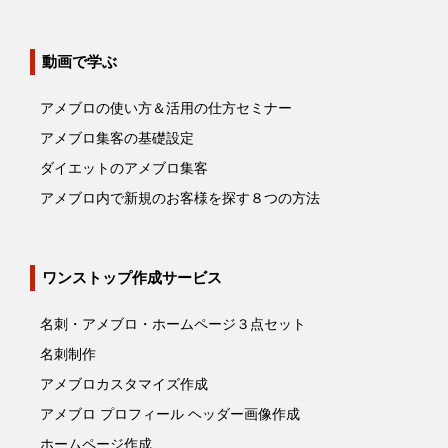
動画で学ぶ
アメブロの使い方＆活用の仕方セミナー
アメブロ集客の基礎設定
ダイエットのアメブロ集客
アメブロ内で新規のお客様を探す８つの方法
ワンストップ作成サービス
名刺・アメブロ・ホームページ３点セット
名刺制作
アメブロカスタマイズ作成
アメブロ プロフィール ヘッダー画像作成
ホームページ作成