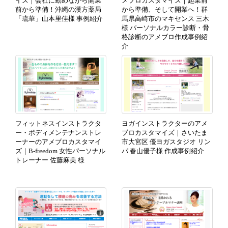
イズ｜会社に勤めながら開業
メブロカスタマイズ｜起業前
前から準備！沖縄の漢方薬局
から準備、そして開業へ！群
「琉華」山本里佳様 事例紹介
馬県高崎市のマキセンス 三木
様 パーソナルカラー診断・骨
格診断のアメブロ作成事例紹
介
フィットネスインストラクタ
ヨガインストラクターのアメ
ー・ボディメンテナンストレ
ブロカスタマイズ｜さいたま
ーナーのアメブロカスタマイ
市大宮区 優ヨガスタジオ リン
ズ｜B-freedom 女性パーソナル
パ 春山優子様 作成事例紹介
トレーナー 佐藤麻美 様