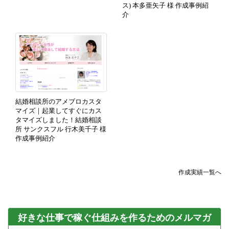
ス) 本多亜矢子 様 作成事例紹
介
結婚相談所のアメブロカスタ
マイズ｜起業してすぐにカス
タマイズしました！結婚相談
所 サンクスフル 行木美千子 様
作成事例紹介
作成実績一覧へ
好きな仕事で稼ぐ仕組みを作るためのメルマガ