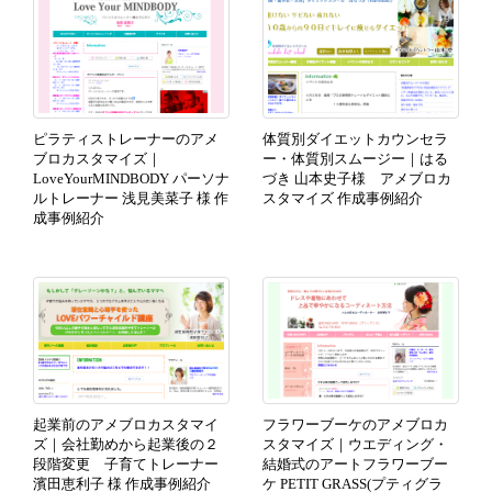
ピラティストレーナーのアメ
体質別ダイエットカウンセラ
ブロカスタマイズ｜
ー・体質別スムージー｜はる
LoveYourMINDBODY パーソナ
づき 山本史子様 アメブロカ
ルトレーナー 浅見美菜子 様 作
スタマイズ 作成事例紹介
成事例紹介
起業前のアメブロカスタマイ
フラワーブーケのアメブロカ
ズ｜会社勤めから起業後の２
スタマイズ｜ウエディング・
段階変更 子育てトレーナー
結婚式のアートフラワーブー
濱田恵利子 様 作成事例紹介
ケ PETIT GRASS(プティグラ