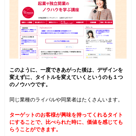
このように、一度できあがった後は、デザインを
変えずに、タイトルを変えていくというのも１つ
のノウハウです。
同じ業種のライバルや同業者はたくさんいます。
ターゲットのお客様が興味を持ってくれるタイト
にすることで、比べられた時に、価値を感じても
らうことができます。