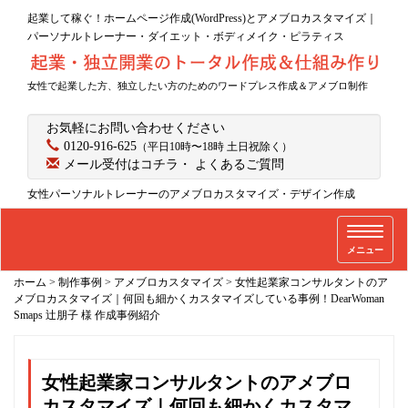
起業して稼ぐ！ホームページ作成(WordPress)とアメブロカスタマイズ｜
パーソナルトレーナー・ダイエット・ボディメイク・ピラティス
女性で起業した方、独立したい方のためのワードプレス作成＆アメブロ制作
お気軽にお問い合わせください
0120-916-625
（平日10時〜18時 土日祝除く）
メール受付はコチラ
・
よくあるご質問
女性パーソナルトレーナーのアメブロカスタマイズ・デザイン作成
T
メニュー
o
g
ホーム
>
制作事例
>
アメブロカスタマイズ
>
女性起業家コンサルタントのア
g
メブロカスタマイズ｜何回も細かくカスタマイズしている事例！DearWoman
Smaps 辻朋子 様 作成事例紹介
l
e
n
女性起業家コンサルタントのアメブロ
a
カスタマイズ｜何回も細かくカスタマ