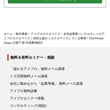
ホーム
>
制作事例
>
アメブロカスタマイズ
>
女性起業家コンサルタントのア
メブロカスタマイズ｜何回も細かくカスタマイズしている事例！DearWoman
Smaps 辻朋子 様 作成事例紹介
無料＆有料セミナー・相談
「儲かるアメブロ」無料メール講座
１０日間無料メール講座
会社に勤めながら「起業準備」 無料メール講座
アメブロ無料診断
アメブロセミナー情報
コンサルティング(相談)