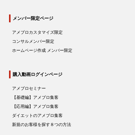
メンバー限定ページ
アメブロカスタマイズ限定
コンサルメンバー限定
ホームページ作成 メンバー限定
購入動画ログインページ
アメブロセミナー
【基礎編】アメブロ集客
【応用編】アメブロ集客
ダイエットのアメブロ集客
新規のお客様を探す８つの方法