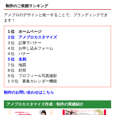
制作のご依頼ランキング
アメブロのデザインと統一することで、ブランディングでき
ます！
１位 ホームページ
２位 アメブロカスタマイズ
３位 記事下バナー
４位 お申し込みフォーム
４位 バナー
５位 名刺
７位 地図
８位 封筒
９位 プロフィール写真撮影
１０位 募集カレンダー機能
制作のお問い合わせはこちら
アメブロカスタマイズ作成・制作の実績紹介