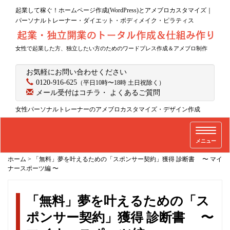
起業して稼ぐ！ホームページ作成(WordPress)とアメブロカスタマイズ｜
パーソナルトレーナー・ダイエット・ボディメイク・ピラティス
女性で起業した方、独立したい方のためのワードプレス作成＆アメブロ制作
お気軽にお問い合わせください
0120-916-625
（平日10時〜18時 土日祝除く）
メール受付はコチラ
・
よくあるご質問
女性パーソナルトレーナーのアメブロカスタマイズ・デザイン作成
T
メニュー
o
g
ホーム
>
「無料」夢を叶えるための「スポンサー契約」獲得 診断書 〜 マイ
g
ナースポーツ編 〜
l
e
「無料」夢を叶えるための「ス
n
ポンサー契約」獲得 診断書 〜
a