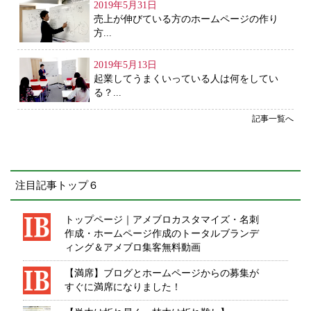
2019年5月31日
売上が伸びている方のホームページの作り
方...
2019年5月13日
起業してうまくいっている人は何をしてい
る？...
記事一覧へ
注目記事トップ６
トップページ｜アメブロカスタマイズ・名刺
作成・ホームページ作成のトータルブランデ
ィング＆アメブロ集客無料動画
【満席】ブログとホームページからの募集が
すぐに満席になりました！