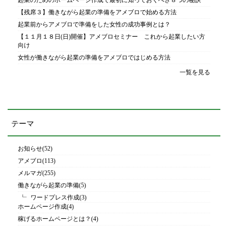
起業のためのホームページ作成で最初に知っておくべき８つの秘訣
【残席３】働きながら起業の準備をアメブロで始める方法
起業前からアメブロで準備をした女性の成功事例とは？
【１１月１８日(日)開催】アメブロセミナー これから起業したい方
向け
女性が働きながら起業の準備をアメブロではじめる方法
一覧を見る
テーマ
お知らせ
(52)
アメブロ
(113)
メルマガ
(255)
働きながら起業の準備
(5)
ワードプレス作成
(3)
ホームページ作成
(4)
稼げるホームページとは？
(4)