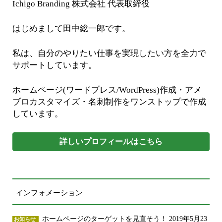
Ichigo Branding 株式会社 代表取締役
はじめまして田中総一郎です。
私は、自分のやりたい仕事を実現したい方を全力で
サポートしています。
ホームページ(ワードプレス/WordPress)作成・アメ
ブロカスタマイズ・名刺制作をワンストップで作成
しています。
詳しいプロフィールはこちら
インフォメーション
ホームページのターゲットを見直そう！
2019年5月23
お知らせ