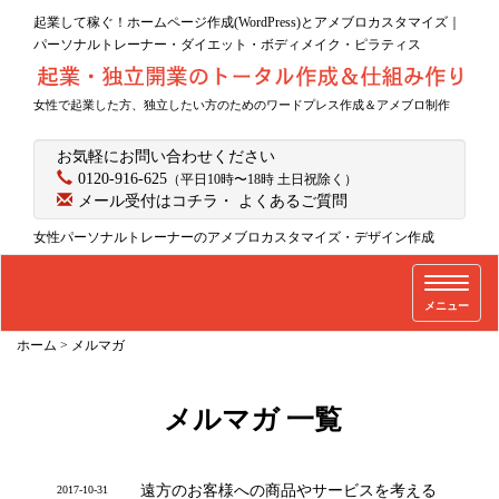
起業して稼ぐ！ホームページ作成(WordPress)とアメブロカスタマイズ｜
パーソナルトレーナー・ダイエット・ボディメイク・ピラティス
女性で起業した方、独立したい方のためのワードプレス作成＆アメブロ制作
お気軽にお問い合わせください
0120-916-625
（平日10時〜18時 土日祝除く）
メール受付はコチラ
・
よくあるご質問
女性パーソナルトレーナーのアメブロカスタマイズ・デザイン作成
T
メニュー
o
g
ホーム
>
メルマガ
g
l
メルマガ
一覧
e
n
a
遠方のお客様への商品やサービスを考える
2017-10-31