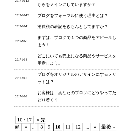
2017-10-13
ちらをメインにしていますか？
ブログをフォーマルに使う理由とは？
2017-10-12
消費税の表記をきちんとしてますか？
2017-10-11
まずは、ブログで１つの商品をアピールし
2017-10-9
よう！
どこにいても売上になる商品やサービスを
2017-10-8
用意しよう。
ブログをオリジナルのデザインにするメリ
2017-10-6
ットは？
お客様は、あなたのブログにどうやってた
2017-10-6
どり着く？
10 / 17
« 先
頭
«
...
8
9
10
11
12
...
»
最後 »