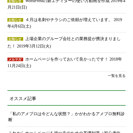
WordPressの新エディターの使い方動画を作成
2019年4
お知らせ
月21日(日)
４月は名刺やチラシのご依頼が増えています。
2019
お知らせ
年4月6日(土)
上場企業のグループ会社との業務提が携決まりまし
お知らせ
た！
2019年3月12日(火)
ホームページを作っておいて良かったです！
2018年
メルマガ
11月24日(土)
一覧を見る
オススメ記事
「私のアメブロは今どんな状態？」かがわかるアメブロ無料診
断