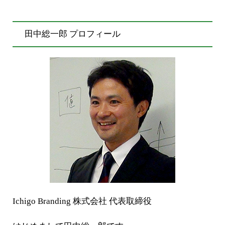
田中総一郎 プロフィール
Ichigo Branding 株式会社 代表取締役