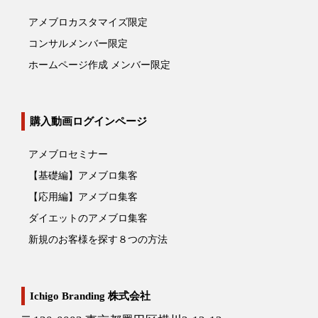
アメブロカスタマイズ限定
コンサルメンバー限定
ホームページ作成 メンバー限定
購入動画ログインページ
アメブロセミナー
【基礎編】アメブロ集客
【応用編】アメブロ集客
ダイエットのアメブロ集客
新規のお客様を探す８つの方法
Ichigo Branding 株式会社