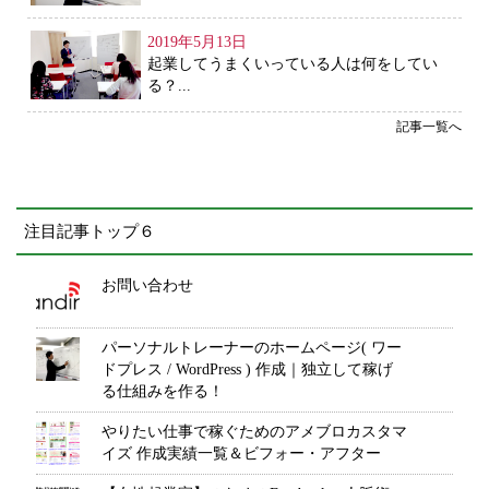
2019年5月13日
起業してうまくいっている人は何をしてい
る？...
記事一覧へ
注目記事トップ６
お問い合わせ
パーソナルトレーナーのホームページ( ワー
ドプレス / WordPress ) 作成｜独立して稼げ
る仕組みを作る！
やりたい仕事で稼ぐためのアメブロカスタマ
イズ 作成実績一覧＆ビフォー・アフター