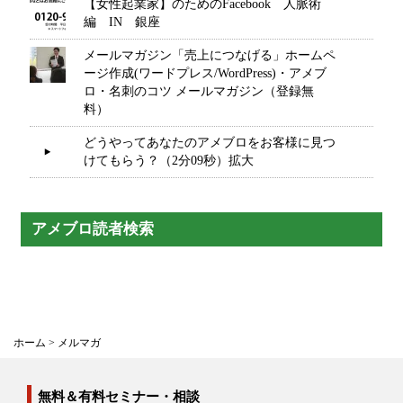
【女性起業家】のためのFacebook 人脈術
編 IN 銀座
メールマガジン「売上につなげる」ホームペ
ージ作成(ワードプレス/WordPress)・アメブ
ロ・名刺のコツ メールマガジン（登録無
料）
どうやってあなたのアメブロをお客様に見つ
けてもらう？（2分09秒）拡大
アメブロ読者検索
ホーム
>
メルマガ
無料＆有料セミナー・相談