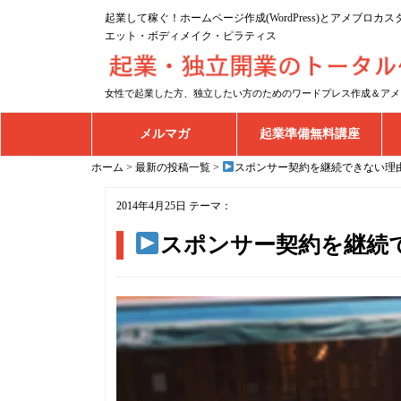
起業して稼ぐ！ホームページ作成(WordPress)とアメブロ
エット・ボディメイク・ピラティス
女性で起業した方、独立したい方のためのワードプレス作成＆アメ
メルマガ
起業準備無料講座
ホーム
>
最新の投稿一覧
>
スポンサー契約を継続できない理
2014年4月25日
テーマ：
スポンサー契約を継続