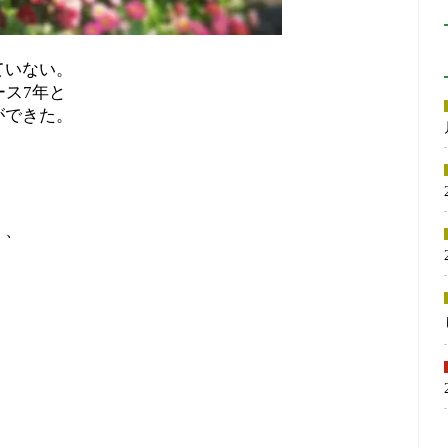
、
ていない。
ース7年と
ができた。
く、