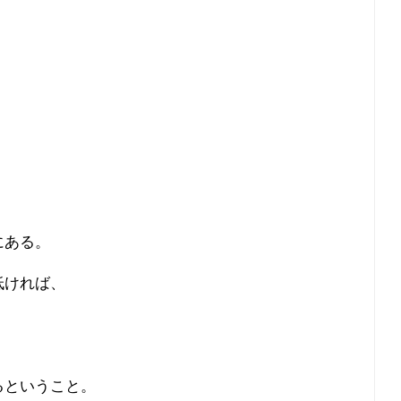
にある。
低ければ、
るということ。