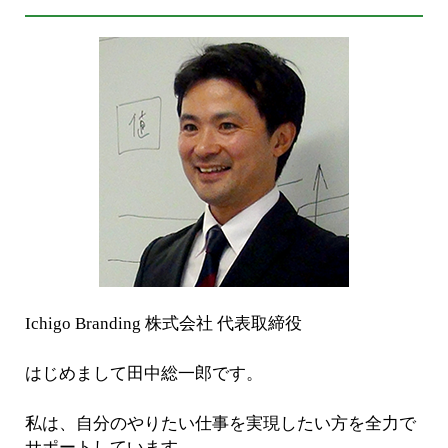
Ichigo Branding 株式会社 代表取締役
はじめまして田中総一郎です。
私は、自分のやりたい仕事を実現したい方を全力で
サポートしています。