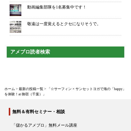
動画編集部隊を1名募集中です！
敬遠は一度覚えるとクセになりそうで。
アメブロ読者検索
ホーム
>
最新の投稿一覧
>
「☆サーフィン × サンセットヨガで海の「happy」
を体験！at 御宿（千葉）」
無料＆有料セミナー・相談
「儲かるアメブロ」無料メール講座