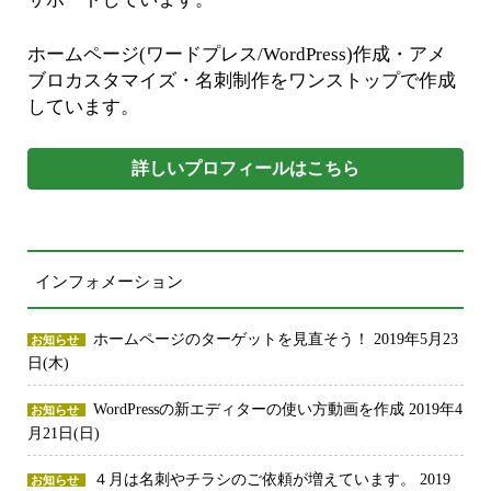
ホームページ(ワードプレス/WordPress)作成・アメ
ブロカスタマイズ・名刺制作をワンストップで作成
しています。
詳しいプロフィールはこちら
インフォメーション
ホームページのターゲットを見直そう！
2019年5月23
お知らせ
日(木)
WordPressの新エディターの使い方動画を作成
2019年4
お知らせ
月21日(日)
４月は名刺やチラシのご依頼が増えています。
2019
お知らせ