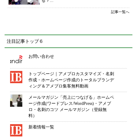
る？...
記事一覧へ
注目記事トップ６
お問い合わせ
トップページ｜アメブロカスタマイズ・名刺
作成・ホームページ作成のトータルブランデ
ィング＆アメブロ集客無料動画
メールマガジン「売上につなげる」ホームペ
ージ作成(ワードプレス/WordPress)・アメブ
ロ・名刺のコツ メールマガジン（登録無
料）
新着情報一覧