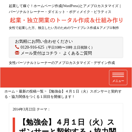
起業して稼ぐ！ホームページ作成(WordPress)とアメブロカスタマイズ｜
パーソナルトレーナー・ダイエット・ボディメイク・ピラティス
女性で起業した方、独立したい方のためのワードプレス作成＆アメブロ制作
お気軽にお問い合わせください
0120-916-625
（平日10時〜18時 土日祝除く）
メール受付はコチラ
・
よくあるご質問
女性パーソナルトレーナーのアメブロカスタマイズ・デザイン作成
T
メニュー
o
g
ホーム
>
最新の投稿一覧
>
【勉強会】４月１日（火）スポンサーと契約す
g
る・協力関係をつくる１回目を開催します！
l
2014年3月22日
テーマ：
e
n
【勉強会】４月１日（火）ス
a
ポンサーと契約する・協力関