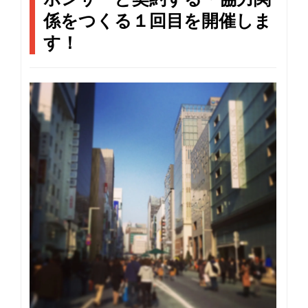
v
i
係をつくる１回目を開催しま
g
す！
a
t
i
o
n