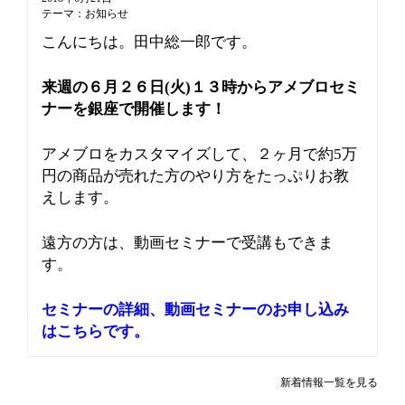
v
テーマ：
お知らせ
i
こんにちは。田中総一郎です。
g
a
来週の６月２６日(火)１３時からアメブロセミ
t
ナーを銀座で開催します！
i
o
n
アメブロをカスタマイズして、２ヶ月で約5万
円の商品が売れた方のやり方をたっぷりお教
えします。
遠方の方は、動画セミナーで受講もできま
す。
セミナーの詳細、動画セミナーのお申し込み
はこちらです。
新着情報一覧を見る