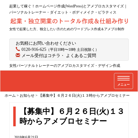
起業して稼ぐ！ホームページ作成(WordPress)とアメブロカスタマイズ｜
パーソナルトレーナー・ダイエット・ボディメイク・ピラティス
女性で起業した方、独立したい方のためのワードプレス作成＆アメブロ制作
お気軽にお問い合わせください
0120-916-625
（平日10時〜18時 土日祝除く）
メール受付はコチラ
・
よくあるご質問
女性パーソナルトレーナーのアメブロカスタマイズ・デザイン作成
T
メニュー
o
g
ホーム
>
お知らせ
>
【募集中】６月２６日(火)１３時からアメブロセミナー
g
l
【募集中】６月２６日(火)１３
e
時からアメブロセミナー
n
a
2018年6月21日