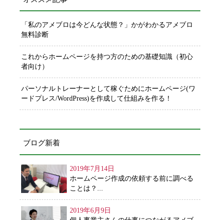
「私のアメブロは今どんな状態？」かがわかるアメブロ
無料診断
これからホームページを持つ方のための基礎知識（初心
者向け）
パーソナルトレーナーとして稼ぐためにホームページ(ワ
ードプレス/WordPress)を作成して仕組みを作る！
ブログ新着
2019年7月14日
ホームページ作成の依頼する前に調べる
ことは？...
2019年6月9日