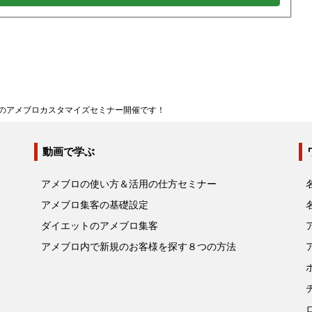
ためのアメブロカスタマイズセミナー開催です！
動画で学ぶ
アメブロの使い方＆活用の仕方セミナー
アメブロ集客の基礎設定
ダイエットのアメブロ集客
アメブロ内で新規のお客様を探す８つの方法