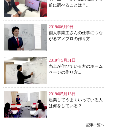
前に調べることは？...
2019年6月9日
個人事業主さんの仕事につな
がるアメブロの作り方...
2019年5月31日
売上が伸びている方のホーム
ページの作り方...
2019年5月13日
起業してうまくいっている人
は何をしている？...
記事一覧へ