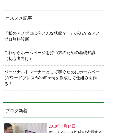
オススメ記事
「私のアメブロは今どんな状態？」かがわかるアメ
ブロ無料診断
これからホームページを持つ方のための基礎知識
（初心者向け）
パーソナルトレーナーとして稼ぐためにホームペー
ジ(ワードプレス/WordPress)を作成して仕組みを作
る！
ブログ新着
2019年7月14日
ホームページ作成の依頼する