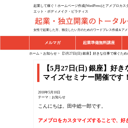
起業して稼ぐ！ホームページ作成(WordPress)とアメブロ
エット・ボディメイク・ピラティス
女性で起業した方、独立したい方のためのワードプレス作成＆アメ
メルマガ
起業準備無料講座
ホーム
>
お知らせ
>
【5月27日(日) 銀座】好きな仕事で稼ぐ
【5月27日(日) 銀座】
マイズセミナー開催です
2018年5月10日
テーマ：
お知らせ
こんにちは。田中総一郎です。
アメブロをカスタマイズすることで、好