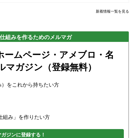
新着情報一覧を見る
仕組みを作るためのメルマガ
ホームページ・アメブロ・名
ールマガジン（登録無料）
ess）をこれから持ちたい方
仕組み」を作りたい方
マガジンに登録する！