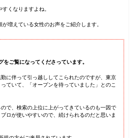
やすくなりますよね。
頼が増えている女性のお声をご紹介します。
グをご覧になってくださっています。
転勤に伴って引っ越ししてこられたのですが、東京
さっていて、「オープンを待っていました」とのこ
るので、検索の上位に上がってきているのも一因で
メブロが使いやすいので、続けられるのだと思いま
新規の方がご来局されています。