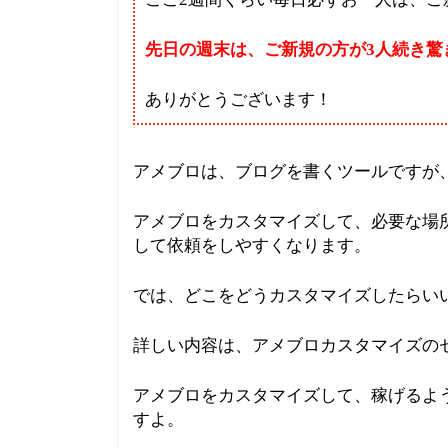
先日の週末は、ご新規の方が3人続き驚
ありがとうございます！
アメブロは、ブログを書くツールですが
アメブロをカスタマイズして、必要な場
して依頼をしやすくなります。
では、どこをどうカスタマイズしたらい
詳しい内容は、アメブロカスタマイズの
アメブロをカスタマイズして、稼げるよ
すよ。