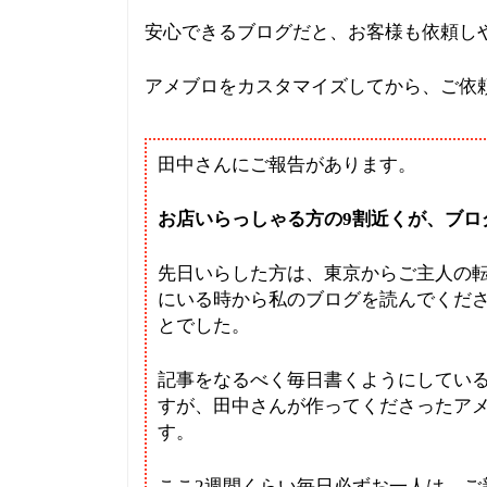
安心できるブログだと、お客様も依頼し
アメブロをカスタマイズしてから、ご依
田中さんにご報告があります。
お店いらっしゃる方の9割近くが、ブロ
先日いらした方は、東京からご主人の
にいる時から私のブログを読んでくだ
とでした。
記事をなるべく毎日書くようにしてい
すが、田中さんが作ってくださったア
す。
ここ2週間くらい毎日必ずお一人は、ご