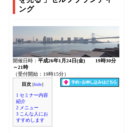
v
i
ング
g
a
t
i
o
n
開催日時：
平成26年1月24日(金)
19時30分
～21時
（受付開始：19時15分）
目次
[
hide
]
1
セミナー内容
紹介
2
メニュー
3
こんな人にお
すすめします