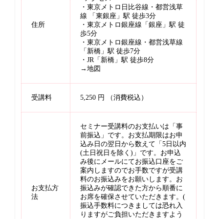
・東京メトロ日比谷線・都営浅草
線 「東銀座」駅 徒歩3分
住所
・東京メトロ銀座線「銀座」駅 徒
歩5分
・東京メトロ銀座線・都営浅草線
「新橋」駅 徒歩7分
・JR「新橋」駅 徒歩8分
→
地図
受講料
5,250 円 （消費税込）
セミナー受講料のお支払いは「事
前振込」です。お支払期限はお申
込み日の翌日から数えて「5日以内
(土日祝日を除く)」です。お申込
み後にメールにてお振込口座をご
案内しますのでお手数ですが受講
料のお振込みをお願いします。お
お支払方
振込みが確認できた方から順番に
法
お席を確保させていただきます。(
振込手数料につきましては恐れ入
りますがご負担いただきますよう