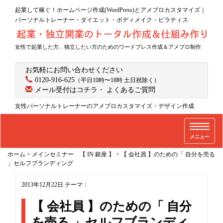
起業して稼ぐ！ホームページ作成(WordPress)とアメブロカスタマイズ｜
パーソナルトレーナー・ダイエット・ボディメイク・ピラティス
女性で起業した方、独立したい方のためのワードプレス作成＆アメブロ制作
お気軽にお問い合わせください
0120-916-625
（平日10時〜18時 土日祝除く）
メール受付はコチラ
・
よくあるご質問
女性パーソナルトレーナーのアメブロカスタマイズ・デザイン作成
T
メニュー
o
g
ホーム
>
メインセミナー 【 IN 銀座 】
>
【 会社員 】のための「 自分を売る
g
」セルフブランディング
l
2013年12月22日
テーマ：
e
n
【 会社員 】のための「 自分
a
を売る 」セルフブランディ