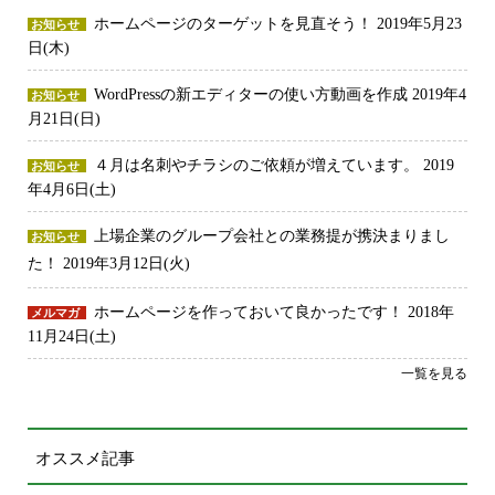
ホームページのターゲットを見直そう！
2019年5月23
お知らせ
日(木)
WordPressの新エディターの使い方動画を作成
2019年4
お知らせ
月21日(日)
４月は名刺やチラシのご依頼が増えています。
2019
お知らせ
年4月6日(土)
上場企業のグループ会社との業務提が携決まりまし
お知らせ
た！
2019年3月12日(火)
ホームページを作っておいて良かったです！
2018年
メルマガ
11月24日(土)
一覧を見る
オススメ記事