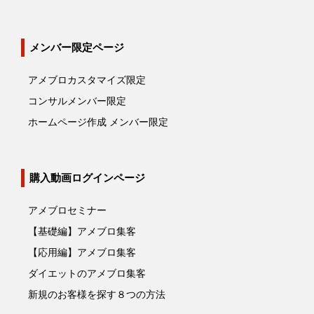
メンバー限定ページ
アメブロカスタマイズ限定
コンサルメンバー限定
ホームページ作成 メンバー限定
購入動画ログインページ
アメブロセミナー
【基礎編】アメブロ集客
【応用編】アメブロ集客
ダイエットのアメブロ集客
新規のお客様を探す８つの方法