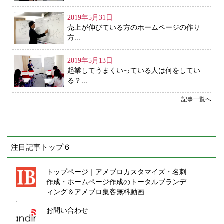
2019年5月31日
売上が伸びている方のホームページの作り
方...
2019年5月13日
起業してうまくいっている人は何をしてい
る？...
記事一覧へ
注目記事トップ６
トップページ｜アメブロカスタマイズ・名刺
作成・ホームページ作成のトータルブランデ
ィング＆アメブロ集客無料動画
お問い合わせ