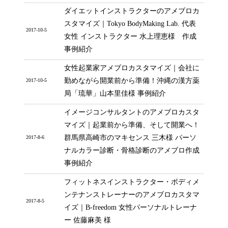
ダイエットインストラクターのアメブロカ
スタマイズ｜Tokyo BodyMaking Lab. 代表
2017-10-5
女性 インストラクター 水上理恵様 作成
事例紹介
女性起業家アメブロカスタマイズ｜会社に
勤めながら開業前から準備！沖縄の漢方薬
2017-10-5
局「琉華」山本里佳様 事例紹介
イメージコンサルタントのアメブロカスタ
マイズ｜起業前から準備、そして開業へ！
群馬県高崎市のマキセンス 三木様 パーソ
2017-8-6
ナルカラー診断・骨格診断のアメブロ作成
事例紹介
フィットネスインストラクター・ボディメ
ンテナンストレーナーのアメブロカスタマ
2017-8-5
イズ｜B-freedom 女性パーソナルトレーナ
ー 佐藤麻美 様