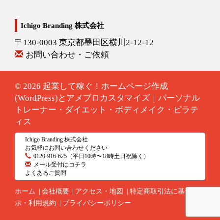
Ichigo Branding 株式会社
〒130-0003 東京都墨田区横川2-12-12
お問い合わせ・ご依頼
© 2026
起業して稼ぐ！ホームページ作成
(WordPress)とアメブロカスタマイズ｜パーソナル
トレーナー・ダイエット・ボディメイク・ピラテ
ィス
Ichigo Branding 株式会社
お気軽にお問い合わせください
0120-916-625
（平日10時〜18時土日祝除く）
メール受付はコチラ
よくあるご質問
ホーム
会社概要
アクセス・地図
特定商取引法に基づく表
示・利用規約
プライバシーポリシー